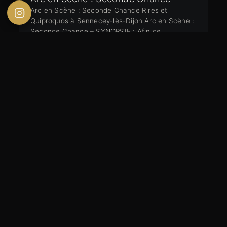
Arc en Scène : Seconde Chance Rires et
Quiproquos à Sennecey-lès-Dijon Arc en Scène :
Seconde Chance – SYNOPSIE : Afin de…
15.03.2024
REPORTAGE
RESTAURANT L’ALENTOUR
RESTAURANT LALENTOUR à BEAUNE
Restaurant L’Alentour, situé au 10 rue d’Alsace à
Beaune, est une adresse qui marie
harmonieusement la cuisine française…
13.03.2024
PROFESSIONNELS / PARTENAIRES
Welcome Magazine Anniversaire
2024
Welcome Magazine Anniversaire 2024 Welcome
Magazine Anniversaire 2024 : La Cité