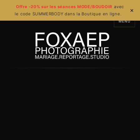
Offre -20% sur les séances MODE/BOUDOIR
avec
×
le code SUMMERBODY dans la Boutique en ligne.
MENU