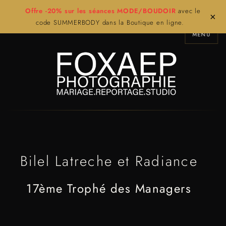
Offre -20% sur les séances MODE/BOUDOIR
avec le
×
code SUMMERBODY dans la Boutique en ligne.
MENU
Bilel Latreche et Radiance
17ème Trophé des Managers