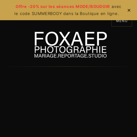
Offre -20% sur les séances MODE/BOUDOIR
avec
×
le code SUMMERBODY dans la Boutique en ligne.
MENU