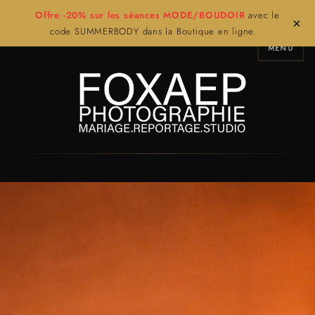
Offre -20% sur les séances MODE/BOUDOIR
avec le
×
code SUMMERBODY dans la Boutique en ligne.
MENU