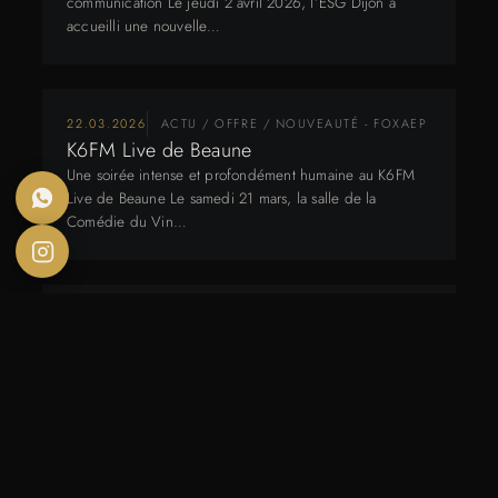
communication Le jeudi 2 avril 2026, l’ESG Dijon a
accueilli une nouvelle…
22.03.2026
ACTU / OFFRE / NOUVEAUTÉ - FOXAEP
K6FM Live de Beaune
Une soirée intense et profondément humaine au K6FM
Live de Beaune Le samedi 21 mars, la salle de la
Comédie du Vin…
28.12.2025
ACTU / OFFRE / NOUVEAUTÉ - FOXAEP
Côte d’Or Festival Song 2025
Côte-d’Or Festival Song : une 14ᵉ édition 2025 entre
show live, talents et parrain prestigieux Le Côte-d’Or
Festival Song a fait…