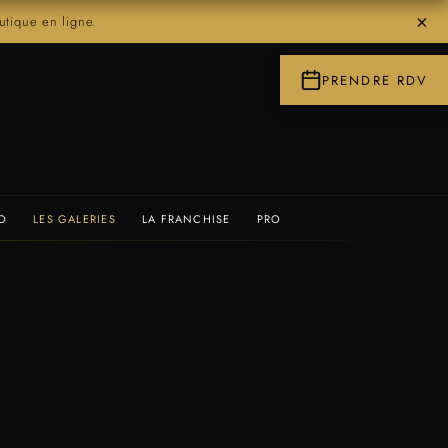
×
ique en ligne.
PRENDRE RDV
IO
LES GALERIES
LA FRANCHISE
PRO