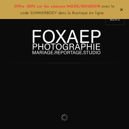
Offre -20% sur les séances MODE/BOUDOIR
avec le
×
code SUMMERBODY dans la Boutique en ligne.
MENU