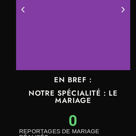
EN BREF :
PHOTOGRAPHE
NOTRE SPÉCIALITÉ : LE
MARIAGE DIJON
MARIAGE
ESSAYEZ DE NOUS ATTRAPER ! Élu
Meilleur Photographe de Mariage en
France par Mariages.net de 2017 à 2019.
0
L'un des meilleurs rapports qualité/prix sur
le marché Français.
#etcestpasdesconneries
REPORTAGES DE MARIAGE