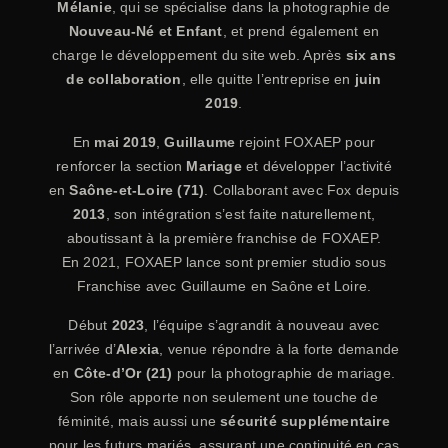
Mélanie
, qui se spécialise dans la photographie de
Nouveau-Né et Enfant
, et prend également en
charge le développement du site web. Après
six ans
de collaboration
, elle quitte l’entreprise en
juin
2019
.
En
mai 2019
,
Guillaume
rejoint FOXAEP pour
renforcer la section
Mariage
et développer l’activité
en
Saône-et-Loire (71)
. Collaborant avec Fox depuis
2013
, son intégration s’est faite naturellement,
aboutissant à la première franchise de FOXAEP.
En 2021, FOXAEP lance sont premier studio sous
Franchise avec Guillaume en Saône et Loire.
Début
2023
, l’équipe s’agrandit à nouveau avec
l’arrivée d’
Alexia
, venue répondre à la forte demande
en
Côte-d’Or (21)
pour la photographie de mariage.
Son rôle apporte non seulement une touche de
féminité, mais aussi une
sécurité supplémentaire
pour les futurs mariés, assurant une continuité en cas