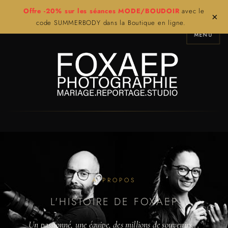
Offre -20% sur les séances MODE/BOUDOIR
avec le
×
code SUMMERBODY dans la Boutique en ligne.
MENU
A PROPOS
L'HISTOIRE DE FOXAEP
Un passionné, une équipe, des millions de souvenirs...