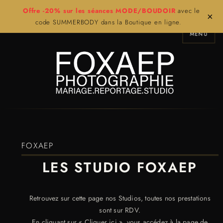
Offre -20% sur les séances MODE/BOUDOIR
avec le
×
code SUMMERBODY dans la Boutique en ligne.
MENU
FOXAEP
LES STUDIO FOXAEP
Retrouvez sur cette page nos Studios, toutes nos prestations
sont sur RDV.
En cliquant sur « Cliquer ici », vous accédez à la page de