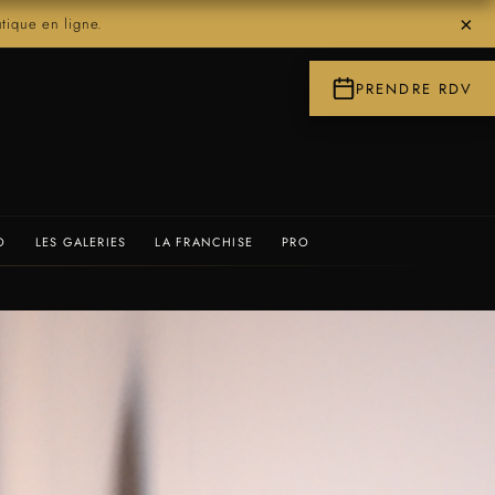
×
ique en ligne.
PRENDRE RDV
O
LES GALERIES
LA FRANCHISE
PRO