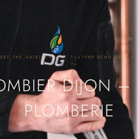
ET_THE_DATE('D.M.Y')); ?><?PHP ECHO $CAT ? ' 
''; ?>
OMBIER DIJON –
PLOMBERIE