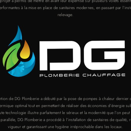
jet a permis de mettre en avant leur expertise sur plusieurs volets essentiels
formantes à la mise en place de sanitaires modernes, en passant par l’ins
relevage.
ention de DG Plomberie a débuté par la pose de pompes à chaleur dernier c
ermique optimal tout en permettant de réaliser des économies d’énergie sub
e technologie illustre parfaitement le sérieux et la modernité que l’on peut
parallèle, DG Plomberie a procédé à l’installation de sanitaires de qualité
vigueur et garantissant une hygiène irréprochable dans les locaux.