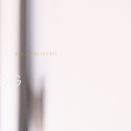
· ' . ESC_HTML($CAT) :
 DG