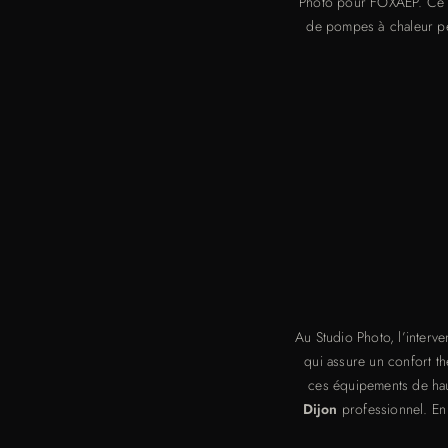
Photo pour FOXAEP. Ce pro
de pompes à chaleur per
Au Studio Photo, l’interv
qui assure un confort th
ces équipements de haut
Dijon
professionnel. En 