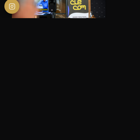
Cette rencontre, également marquée par la présence du
MEDEF Côte-d’Or
, a offert un beau moment d’échanges
entre communicants, entrepreneurs et acteurs du territoire.