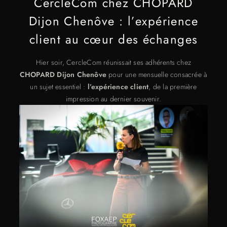
CercleCom chez CHOPARD
Dijon Chenôve : l’expérience
client au cœur des échanges
Hier soir, CercleCom réunissait ses adhérents chez
CHOPARD Dijon Chenôve
pour une mensuelle consacrée à
un sujet essentiel :
l’expérience client
, de la première
impression au dernier souvenir.