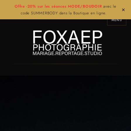
Offre -20% sur les séances MODE/BOUDOIR
avec le
×
code SUMMERBODY dans la Boutique en ligne.
MENU