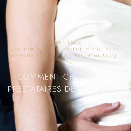
<?PHP ECHO
ESC_HTML(GET_THE_DATE('D.M.Y')); ?><?
PHP ECHO $CAT ? ' · ' . ESC_HTML($CAT) :
''; ?>
COMMENT CHOISIR SES
PRESTATAIRES DE MARIAGE ?