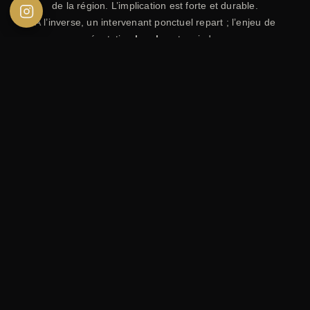
de la région. L’implication est forte et durable.
À l’inverse, un intervenant ponctuel repart ; l’enjeu de
réputation
locale
est moindre.
5) Suivi après le mariage
Récupérer un album, une retouche, une facture, une
attestation d’assurance… Avec un prestataire proche, le
suivi
est plus simple (et souvent plus rapide).