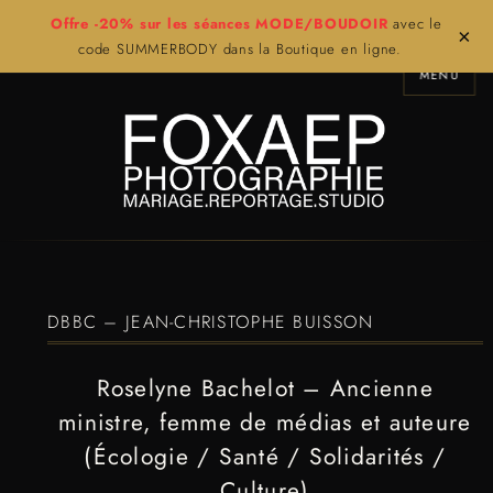
Offre -20% sur les séances MODE/BOUDOIR
avec le
×
code SUMMERBODY dans la Boutique en ligne.
MENU
DBBC – JEAN-CHRISTOPHE BUISSON
Roselyne Bachelot – Ancienne
ministre, femme de médias et auteure
(Écologie / Santé / Solidarités /
Culture)