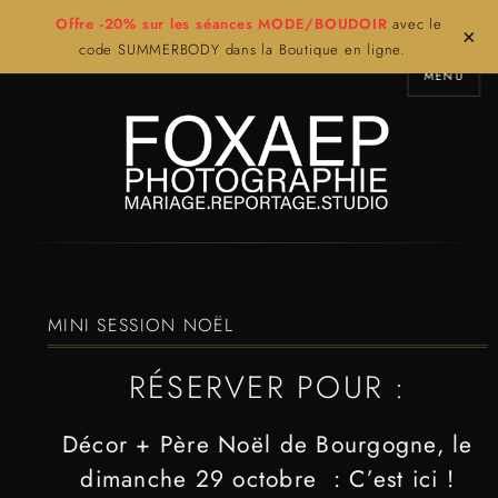
Offre -20% sur les séances MODE/BOUDOIR
avec le
×
code SUMMERBODY dans la Boutique en ligne.
MENU
MINI SESSION NOËL
RÉSERVER POUR :
Décor + Père Noël de Bourgogne, le
dimanche 29 octobre :
C’est ici !