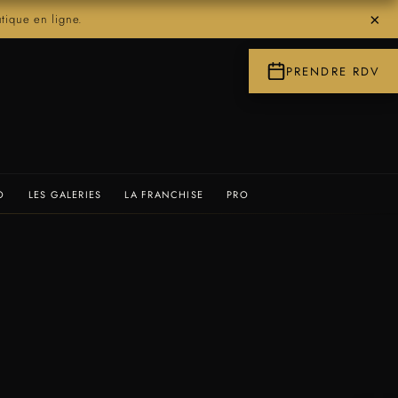
×
ique en ligne.
PRENDRE RDV
O
LES GALERIES
LA FRANCHISE
PRO