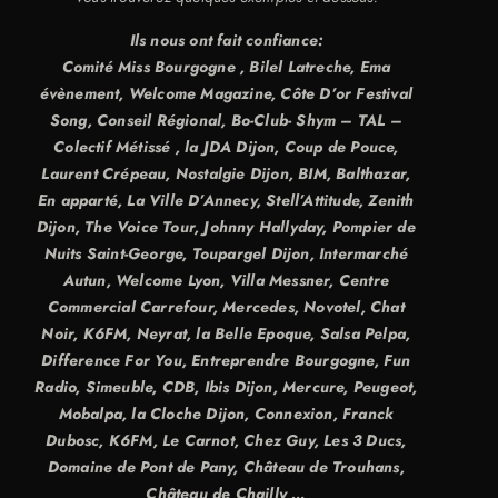
Ils nous ont fait confiance:
Comité Miss Bourgogne , Bilel Latreche, Ema
évènement, Welcome Magazine, Côte D’or Festival
Song, Conseil Régional, Bo-Club- Shym – TAL –
Colectif Métissé , la JDA Dijon, Coup de Pouce,
Laurent Crépeau, Nostalgie Dijon, BIM, Balthazar,
En apparté, La Ville D’Annecy, Stell’Attitude, Zenith
Dijon, The Voice Tour, Johnny Hallyday, Pompier de
Nuits Saint-George, Toupargel Dijon, Intermarché
Autun, Welcome Lyon, Villa Messner, Centre
Commercial Carrefour, Mercedes, Novotel, Chat
Noir, K6FM, Neyrat, la Belle Epoque, Salsa Pelpa,
Difference For You, Entreprendre Bourgogne, Fun
Radio, Simeuble, CDB, Ibis Dijon, Mercure, Peugeot,
Mobalpa, la Cloche Dijon, Connexion, Franck
Dubosc, K6FM, Le Carnot, Chez Guy, Les 3 Ducs,
Domaine de Pont de Pany, Château de Trouhans,
Château de Chailly …