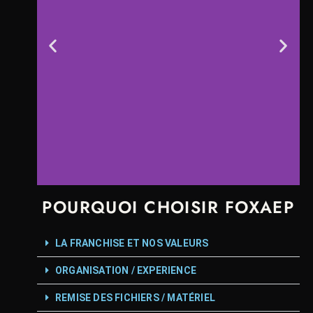
POURQUOI CHOISIR FOXAEP
PHOTOGRAPHE
MARIAGE DIJON
LA FRANCHISE ET NOS VALEURS
ESSAYEZ DE NOUS ATTRAPER ! Élu
Meilleur Photographe de Mariage en
ORGANISATION / EXPERIENCE
France par Mariages.net de 2017 à 2019.
L'un des meilleurs rapports qualité/prix sur
REMISE DES FICHIERS / MATÉRIEL
le marché Français.