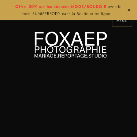
Offre -20% sur les séances MODE/BOUDOIR
avec le
×
code SUMMERBODY dans la Boutique en ligne.
MENU