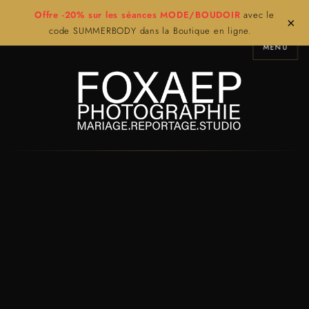
Offre -20% sur les séances MODE/BOUDOIR
avec le
×
code SUMMERBODY dans la Boutique en ligne.
MENU