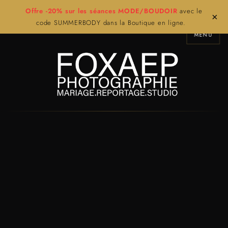
Offre -20% sur les séances MODE/BOUDOIR
avec le
×
code SUMMERBODY dans la Boutique en ligne.
MENU