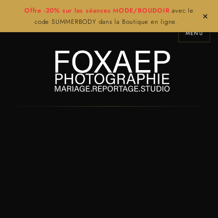
Offre -20% sur les séances MODE/BOUDOIR
avec le
×
code SUMMERBODY dans la Boutique en ligne.
MENU