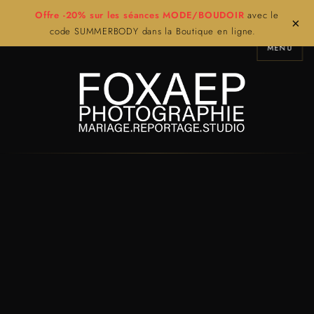
Offre -20% sur les séances MODE/BOUDOIR
avec le
×
code SUMMERBODY dans la Boutique en ligne.
MENU