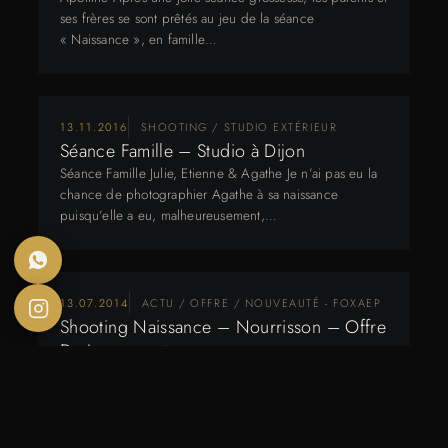
ses frères se sont prêtés au jeu de la séance
« Naissance », en famille…
13.11.2016
SHOOTING / STUDIO EXTÉRIEUR
Séance Famille – Studio à Dijon
Séance Famille Julie, Etienne & Agathe Je n’ai pas eu la
chance de photographier Agathe à sa naissance
puisqu’elle a eu, malheureusement,…
13.07.2014
ACTU / OFFRE / NOUVEAUTÉ - FOXAEP
Shooting Naissance – Nourrisson – Offre
De Lancement
Shooting Naissance – Nourrisson Puisque FOXAEP est
maintenant une équipe, il en va de soit d’agrandir notre
panel de prestations ! Et…