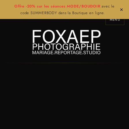
Offre -20% sur les séances MODE/BOUDOIR
avec le
×
code SUMMERBODY dans la Boutique en ligne.
MENU