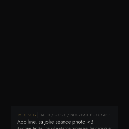
12.01.2017
ACTU / OFFRE / NOUVEAUTÉ - FOXAEP
Apolline, sa jolie séance photo <3
Apolline Après une jolie séance grossesse, les parents et