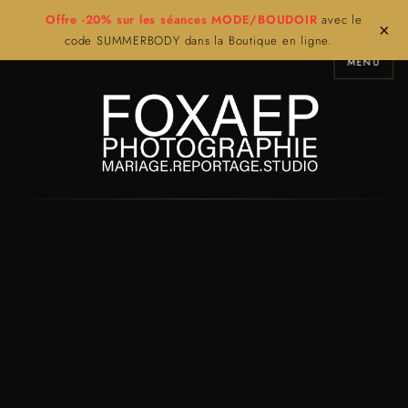
Offre -20% sur les séances MODE/BOUDOIR
avec le
×
code SUMMERBODY dans la Boutique en ligne.
MENU