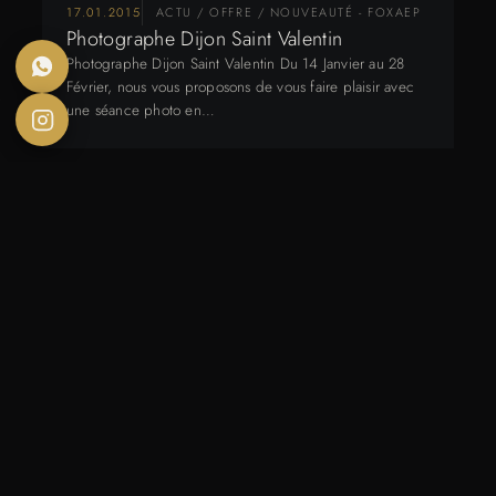
17.01.2015
ACTU / OFFRE / NOUVEAUTÉ - FOXAEP
Photographe Dijon Saint Valentin
Photographe Dijon Saint Valentin Du 14 Janvier au 28
Février, nous vous proposons de vous faire plaisir avec
une séance photo en…
PHOTOGRAPHE NANCY
PHOTOGRAPHE CANNES
LES MISS
MARIAGE
PHOTOGRAPHE DIJON
BEAUNE
QUETIGNY
LONGVIC
DOLE
AUXERRE
PHOTOGRAPHE BESANÇON
CHALON/SAÔNE
MÂCON
LONS LE SAUNIER
MAQUILLAGE
PARTENAIRES DIJON
HOODSPOT
MENTIONS LÉGALES
PHOTOGRAPHE MÂCON
POLITIQUE DE COOKIES (UE)
COPYRIGHT © FOXAEP