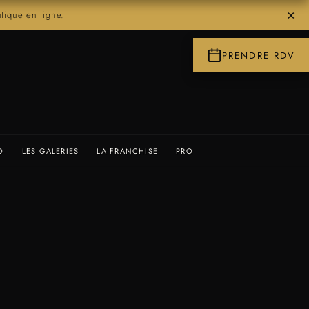
×
ique en ligne.
PRENDRE RDV
O
LES GALERIES
LA FRANCHISE
PRO