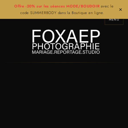
Offre -20% sur les séances MODE/BOUDOIR
avec le
×
code SUMMERBODY dans la Boutique en ligne.
MENU