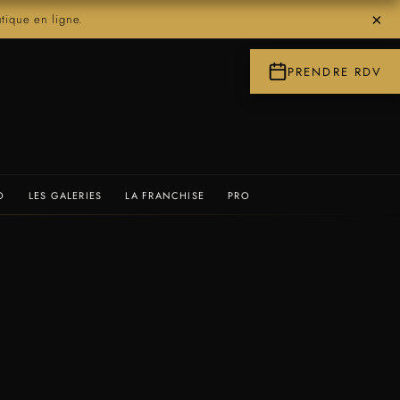
×
ique en ligne.
PRENDRE RDV
O
LES GALERIES
LA FRANCHISE
PRO