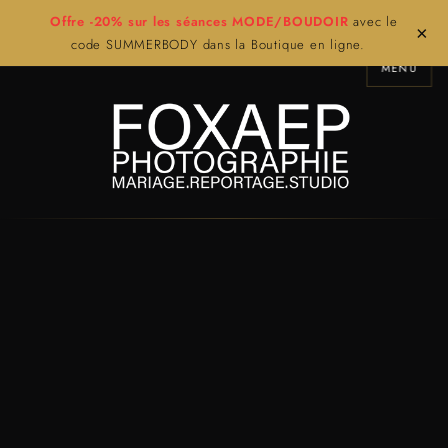
Offre -20% sur les séances MODE/BOUDOIR
avec le
×
code SUMMERBODY dans la Boutique en ligne.
MENU