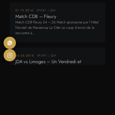
01.10.2014
SPORT / JDA
Match CDB – Fleury
Match CDB Fleury 24 – 26 Match sponsorisé par l’Hôtel
Novotel de Marsannay La Côte Le coup d’envoi de la
rencontre à…
26.05.2014
SPORT / JDA
JDA vs Limoges – Un Vendredi et
Dimanche à Dijon
JDA Limoges MATCH DE VENDREDI ET DIMANCHE
CONTRE LIMOGES Vendredi: Playoffs : Renversée par
Limoges, la JDA est condamnée à l’exploit …
16.05.2014
SPORT / JDA
Playoffs : la JDA rentre dans l’histoire en