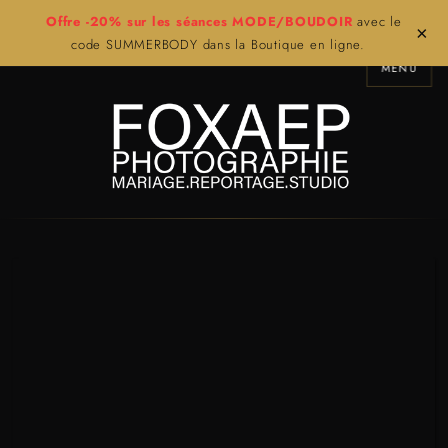
Offre -20% sur les séances MODE/BOUDOIR
avec le
×
code SUMMERBODY dans la Boutique en ligne.
MENU