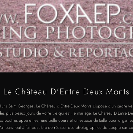
Le Château D’Entre Deux Monts
 Nuits Saint Georges, Le Château d’Entre Deux Monts dispose d’un cadre v
n des plus beaux jours de votre vie qui est, le mariage. Le Château D’Entre 
 aux poutres apparentes, une belle cours et un espace de taille pour organis
 d’ailleurs tout à fait possible de réaliser des photographies de couple sur ce