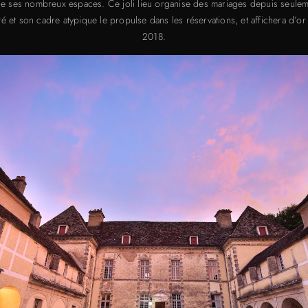
 de ses nombreux espaces. Ce joli lieu organise des mariages depuis seule
lité et son cadre atypique le propulse dans les réservations, et affichera d’or
2018.