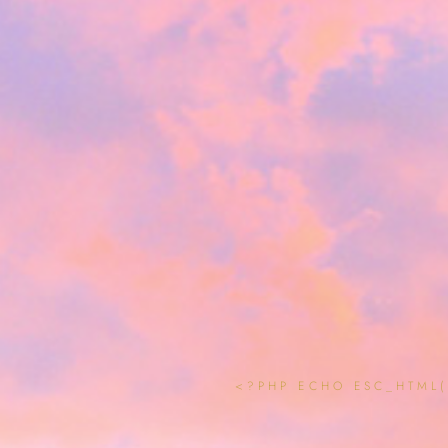
<?PHP ECHO ESC_HTML(G