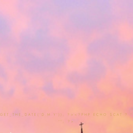
ET_THE_DATE('D.M.Y')); ?><?PHP ECHO $CAT ? ' 
''; ?>