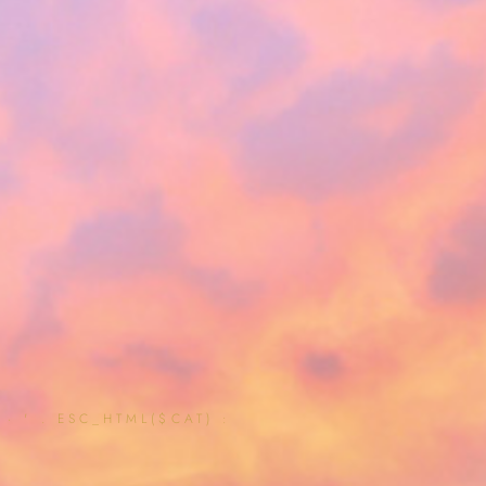
· ' . ESC_HTML($CAT) :