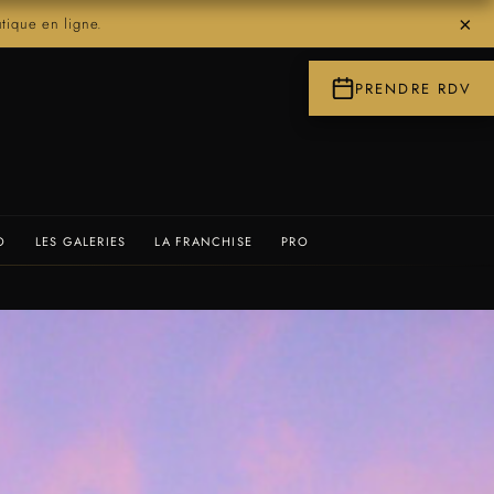
×
ique en ligne.
PRENDRE RDV
O
LES GALERIES
LA FRANCHISE
PRO