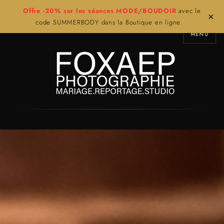
Offre -20% sur les séances MODE/BOUDOIR
avec le
×
code SUMMERBODY dans la Boutique en ligne.
MENU