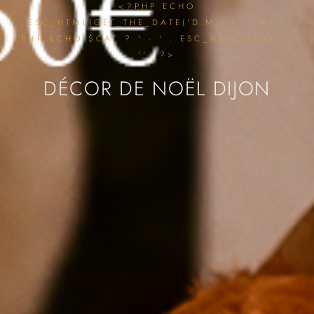
<?PHP ECHO
ESC_HTML(GET_THE_DATE('D.M.Y')); ?><?
PHP ECHO $CAT ? ' · ' . ESC_HTML($CAT) :
''; ?>
DÉCOR DE NOËL DIJON