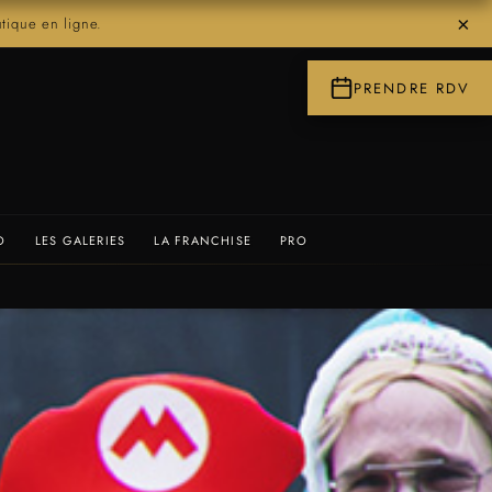
×
ique en ligne.
PRENDRE RDV
O
LES GALERIES
LA FRANCHISE
PRO