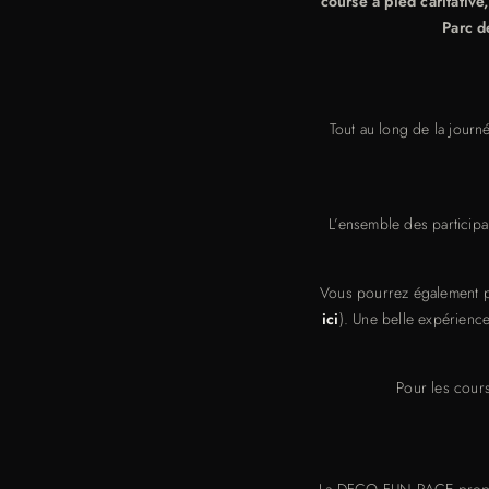
course à pied caritative
Parc d
Tout au long de la journ
L’ensemble des participa
Vous pourrez également p
ici
). Une belle expérienc
Pour les cours
La DFCO FUN RACE propose 