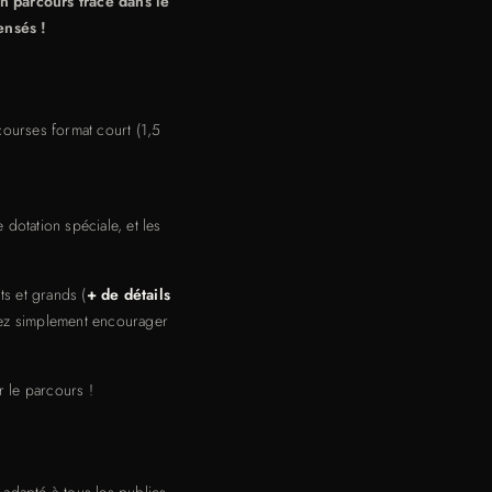
un parcours tracé dans le
ensés !
courses format court (1,5
dotation spéciale, et les
s et grands (
+ de détails
enez simplement encourager
r le parcours !
adapté à tous les publics.