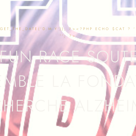
ET_THE_DATE('D.M.Y')); ?><?PHP ECHO $CAT ? ' 
''; ?>
FUN RACE SOU
EMBLE LA FONDA
CHERCHE ALZHEI