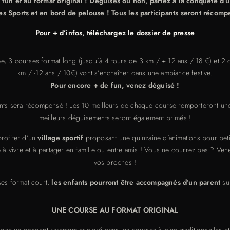
, fun et au format original ! Déguisés ou non, partez à la conquête d’
es Sports et en bord de pelouse ! Tous les participants seront récomp
Pour + d’infos, téléchargez le dossier de presse
ée, 3 courses format long (jusqu’à 4 tours de 3 km / + 12 ans / 18 €) et 2 
km / -12 ans / 10€) vont s’enchaîner dans une ambiance festive.
Pour encore + de fun, venez déguisé !
nts sera récompensé ! Les 10 meilleurs de chaque course remporteront une 
meilleurs déguisements seront également primés !
rofiter d’un
village sportif
proposant une quinzaine d’animations pour petit
e à vivre et à partager en famille ou entre amis ! Vous ne courrez pas ? V
vos proches !
es format court,
les enfants pourront être accompagnés d’un parent
su
UNE COURSE AU FORMAT ORIGINAL
un concept rarement exploré dans les courses à pied traditionnelles et 