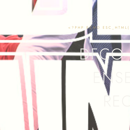
<?PHP ECHO ESC_HTML(G
DFCO 
ENS
RE