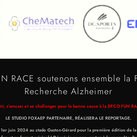
N RACE soutenons ensemble la F
Recherche Alzheimer
ir, s’amuser et se challenger pour
la bonne cause à la DFCO FUN RA
LE STUDIO FOXAEP PARTENAIRE, RÉALISERA LE REPORTAGE.
 1er juin 2024 au stade Gaston-Gérard pour la première édition de