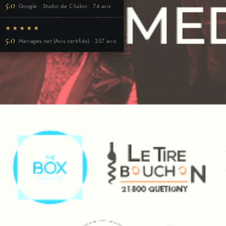
5.0
Google : Studio de Chalon · 74 avis
★★★★★
5.0
Mariages.net (Avis certifiés) · 357 avis