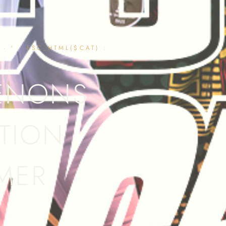
· ' . ESC_HTML($CAT) :
TENONS
TION
MER