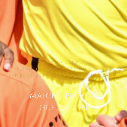
<?PHP ECHO
ESC_HTML(GET_THE_DATE('D.M.Y')); ?><?
PHP ECHO $CAT ? ' · ' . ESC_HTML($CAT) :
''; ?>
MATCH UNICEF À
GUEUGNON