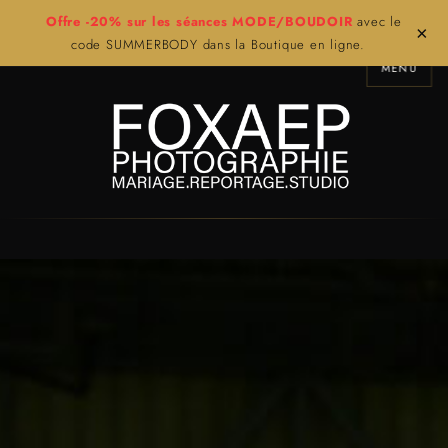
Offre -20% sur les séances MODE/BOUDOIR
avec le
×
code SUMMERBODY dans la Boutique en ligne.
MENU