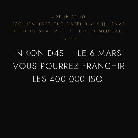
<?PHP ECHO
ESC_HTML(GET_THE_DATE('D.M.Y')); ?><?
PHP ECHO $CAT ? ' · ' . ESC_HTML($CAT) :
''; ?>
NIKON D4S – LE 6 MARS
VOUS POURREZ FRANCHIR
LES 400 000 ISO.