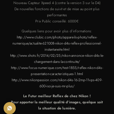
Nouveau Capteur Xpeed 4 (contre la version 3 sur le D4)
De nouvelles fonctions de suivit et de mise au point plus
performantes
Prix Public conseillé: 6000€
Quelques liens pour avoir plus d’informations:
http://www.clubic.com/photo/appareils-photo/reflex-
numerique/actualite-621008-nikon-d4s-reflex-professionnel-
instantaneite.html
http://www.shots.fr/2014/02/25/nikon-annonce-nikon-d4s-le-
changement-dans-la-continuite/
http://www.focus-numerique.com/test-1855/reflex-nikon-d4s-
presentation-caracteristiques-1.html
http://www.nikonpassion.com/nikon-d4s-16-2mp-11vps-409-
600-iso-je-suis-mr-plus/
Le Futur meilleur Reflex de chez Nikon !
Pour apporter la meilleur qualité d’images, quelque soit
la situation de lumière.