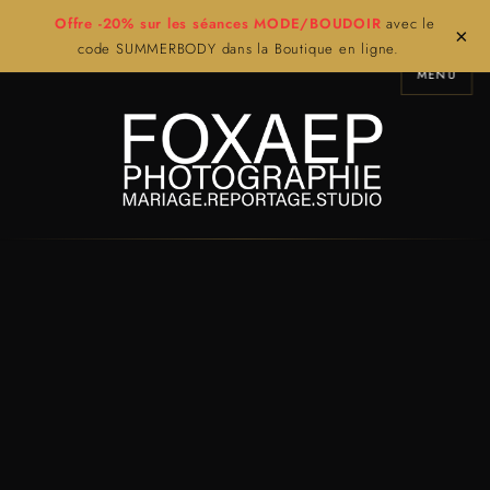
Offre -20% sur les séances MODE/BOUDOIR
avec le
×
code SUMMERBODY dans la Boutique en ligne.
MENU