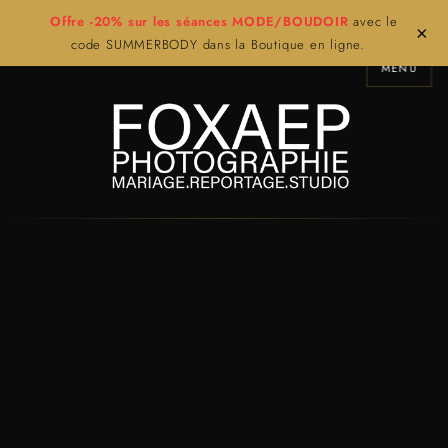
Offre -20% sur les séances MODE/BOUDOIR
avec le
×
code SUMMERBODY dans la Boutique en ligne.
MENU