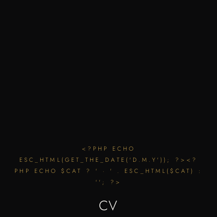
<?PHP ECHO
ESC_HTML(GET_THE_DATE('D.M.Y')); ?><?
PHP ECHO $CAT ? ' · ' . ESC_HTML($CAT) :
''; ?>
CV