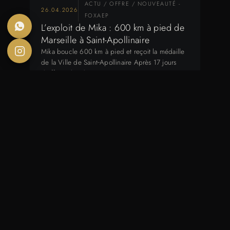
ACTU / OFFRE / NOUVEAUTÉ -
26.04.2026
FOXAEP
L’exploit de Mika : 600 km à pied de
Marseille à Saint-Apollinaire
Mika boucle 600 km à pied et reçoit la médaille
de la Ville de Saint‑Apollinaire Après 17 jours
d’effort, plus de 600…
04.04.2026
REPORTAGE
Cercle Com Dijon : marché en
tension et recrutement en
communication
Cercle Com Dijon : marché en tension et
recrutement en communication Le jeudi 2 avril
2026, l’ESG Dijon a accueilli une nouvelle…