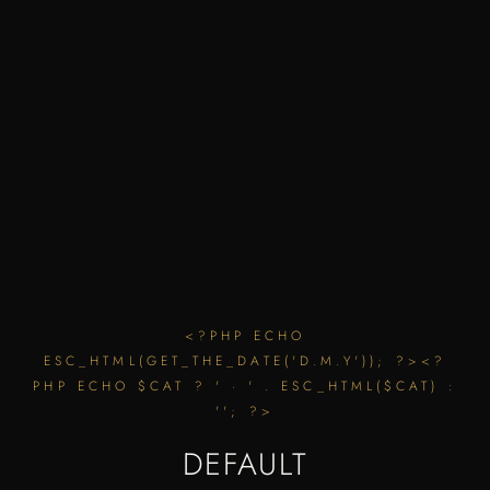
<?PHP ECHO
ESC_HTML(GET_THE_DATE('D.M.Y')); ?><?
PHP ECHO $CAT ? ' · ' . ESC_HTML($CAT) :
''; ?>
DEFAULT