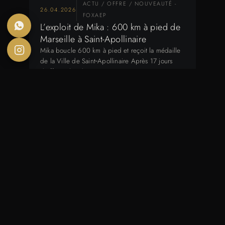
ACTU / OFFRE / NOUVEAUTÉ -
26.04.2026
FOXAEP
L’exploit de Mika : 600 km à pied de
Marseille à Saint-Apollinaire
Mika boucle 600 km à pied et reçoit la médaille
de la Ville de Saint‑Apollinaire Après 17 jours
d’effort, plus de 600…
04.04.2026
REPORTAGE
Cercle Com Dijon : marché en
tension et recrutement en
communication
Cercle Com Dijon : marché en tension et
recrutement en communication Le jeudi 2 avril
2026, l’ESG Dijon a accueilli une nouvelle…