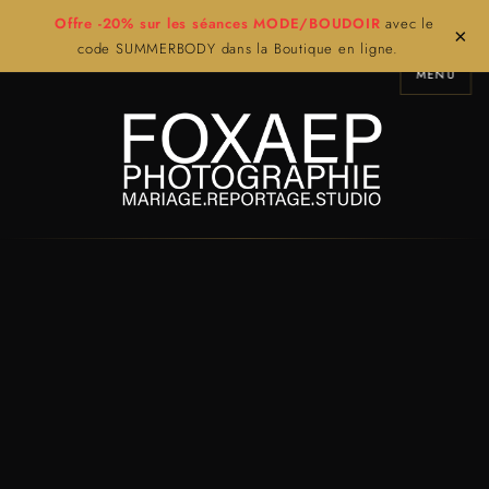
Offre -20% sur les séances MODE/BOUDOIR
avec le
×
code SUMMERBODY dans la Boutique en ligne.
MENU