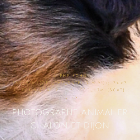
<?PHP ECHO
ESC_HTML(GET_THE_DATE('D.M.Y')); ?><?
PHP ECHO $CAT ? ' · ' . ESC_HTML($CAT) :
''; ?>
PHOTOGRAPHE ANIMALIER
CHALON ET DIJON