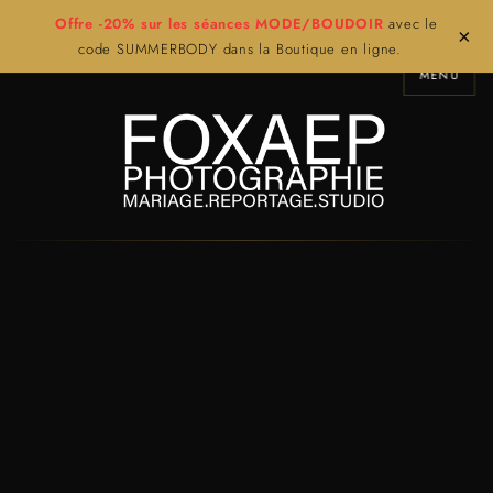
Offre -20% sur les séances MODE/BOUDOIR
avec le
×
code SUMMERBODY dans la Boutique en ligne.
MENU