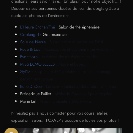
créations, leurs savoir faire… Un plaisir pour notre objectif… !
Découvrez ses personnes douées de leur dix doigts grâce à
quelques photos de l’événement.
L’Heure Enchan’Thé
: Salon de thé éphémère
Cookingirl
: Gourmandise
Soie de Nacre
: Bijoux nacre et perles de Tahiti
Puce & Lou
: Accessoires et customisation vêtements
Eventfloral
: créatrice florale événementielle
MISS DEMOISELLES
: Mode et bijoux
Styl’IZ
: Blogueuse, DIY, créations, conseil en image,
personnal shopper
Bulle D’iDee
: Tapisserie fauteuils, décoration d’intérieur
Frédérique Paillet
: Méthode Galvanic Spa et Ageloc
Marie Lnl
: Produits beauté à l’Aloé Vera
N’hésitez pas à nous contacter pour vos cours, atelier,
exposition, salon… FOXAEP s’occupe de toutes vos photos !