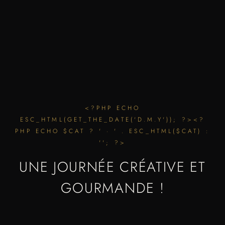
<?PHP ECHO
ESC_HTML(GET_THE_DATE('D.M.Y')); ?><?
PHP ECHO $CAT ? ' · ' . ESC_HTML($CAT) :
''; ?>
UNE JOURNÉE CRÉATIVE ET
GOURMANDE !