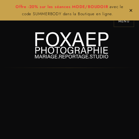
Offre -20% sur les séances MODE/BOUDOIR
avec le
×
code SUMMERBODY dans la Boutique en ligne.
MENU