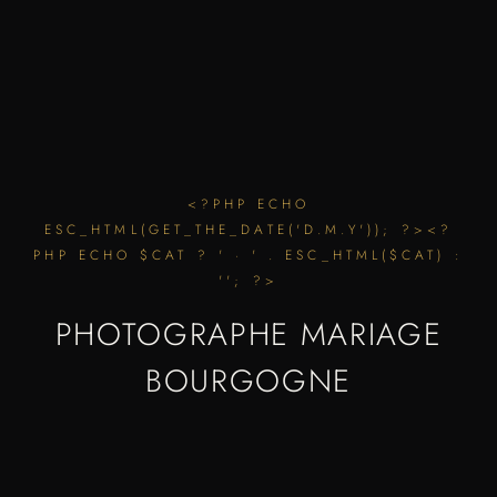
<?PHP ECHO
ESC_HTML(GET_THE_DATE('D.M.Y')); ?><?
PHP ECHO $CAT ? ' · ' . ESC_HTML($CAT) :
''; ?>
PHOTOGRAPHE MARIAGE
BOURGOGNE