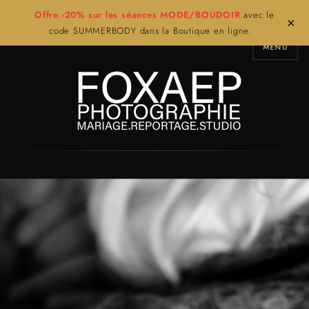
Offre -20% sur les séances MODE/BOUDOIR
avec le
×
code SUMMERBODY dans la Boutique en ligne.
MENU