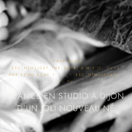
<?PHP ECHO
ESC_HTML(GET_THE_DATE('D.M.Y')); ?><?
PHP ECHO $CAT ? ' · ' . ESC_HTML($CAT) :
''; ?>
SÉANCE EN STUDIO À DIJON
D’UN JOLI NOUVEAU NÉ