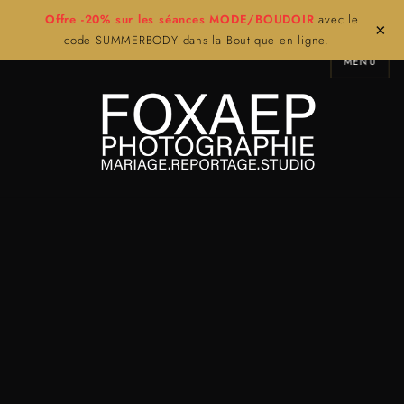
Offre -20% sur les séances MODE/BOUDOIR
avec le
×
code SUMMERBODY dans la Boutique en ligne.
MENU