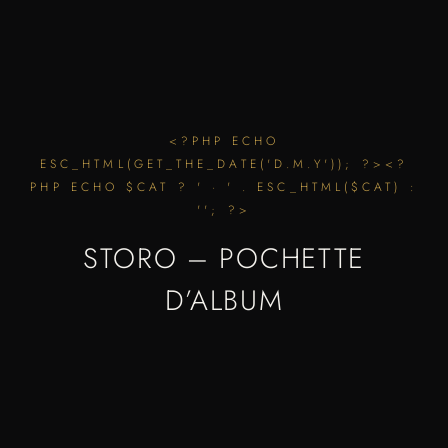
<?PHP ECHO
ESC_HTML(GET_THE_DATE('D.M.Y')); ?><?
PHP ECHO $CAT ? ' · ' . ESC_HTML($CAT) :
''; ?>
STORO – POCHETTE
D’ALBUM