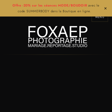
Offre -20% sur les séances MODE/BOUDOIR
avec le
×
code SUMMERBODY dans la Boutique en ligne.
MENU