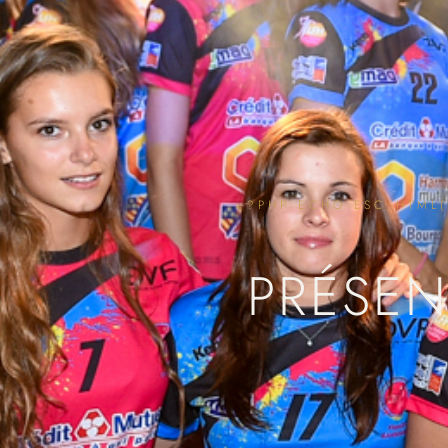
<?PHP ECHO ESC_HTML(G
PRÉSEN