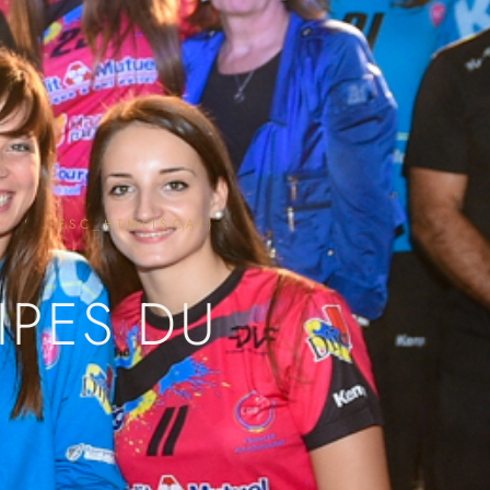
· ' . ESC_HTML($CAT) :
IPES DU