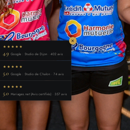
×
★★★★★
4.9
Google : Studio de Dijon · 402 avis
★★★★★
5.0
Google : Studio de Chalon · 74 avis
★★★★★
5.0
Mariages.net (Avis certifiés) · 357 avis