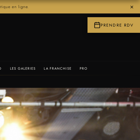
×
ique en ligne.
PRENDRE RDV
O
LES GALERIES
LA FRANCHISE
PRO