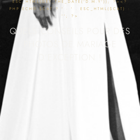
ESC_HTML(GET_THE_DATE('D.M.Y')); ?><?
PHP ECHO $CAT ? ' · ' . ESC_HTML($CAT) :
''; ?>
QUELS CONSEILS POUR DES
PHOTOS DE MARIAGE
D’EXCEPTION !