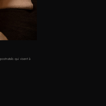
ostnatals qui visent à
-Zen s’engage à offrir un
t choyée.
es techniques spécifiques
s mamans peuvent se réjouir
préparer physiquement et