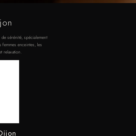
jon
 de sérénité, spécialement
s femmes enceintes, les
t relaxation.
Dijon