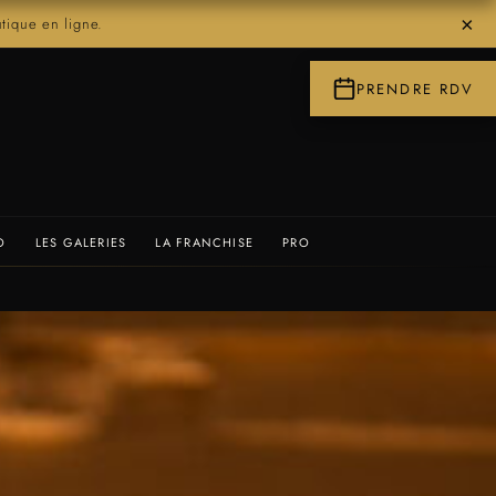
×
ique en ligne.
PRENDRE RDV
O
LES GALERIES
LA FRANCHISE
PRO