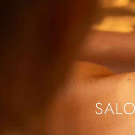
<?PHP ECHO ESC_HTML(G
SAL