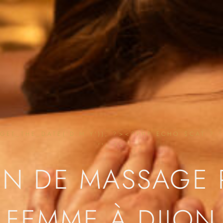
ET_THE_DATE('D.M.Y')); ?><?PHP ECHO $CAT ? ' 
''; ?>
ON DE MASSAGE 
FEMME À DIJON