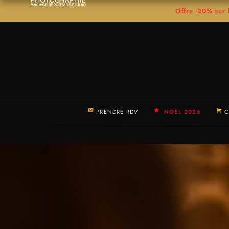
Offre -20% su
PRENDRE RDV
NOEL 2026
C