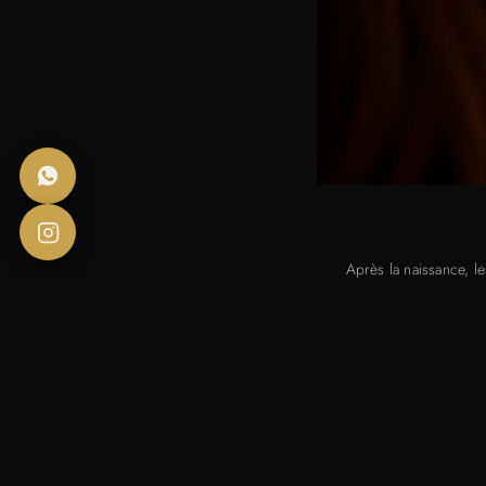
Après la naissance, l
restaurer l’énergie, à a
environn
Chez Baby-Zen, chaque so
qui aident à soulager les 
d’une expérience de mas