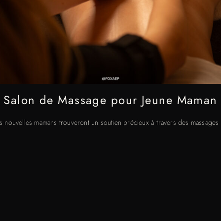
Salon de Massage pour Jeune Maman
es nouvelles mamans trouveront un soutien précieux à travers des massages p
méliorer la récupération et à offrir un espace de soin et de réconfort. Baby
ement chaleureux et accueillant, où chaque femme peut se sentir valorisée e
in est conçu pour répondre aux besoins uniques de la femme, intégrant d
tensions, à réduire le stress et à favoriser un bien-être général. Les future
sage prénatal qui non seulement les détend mais les aide également à se 
mentalement pour l’arrivée de bébé.