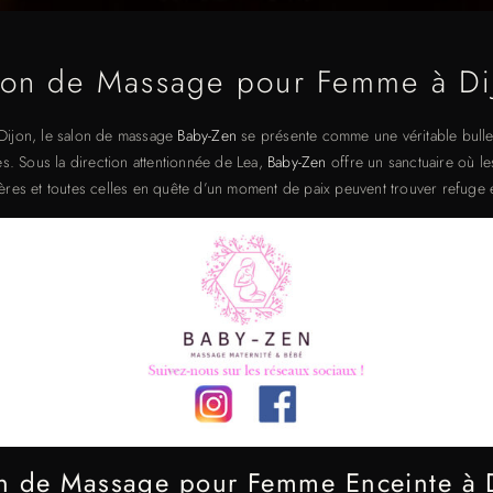
lon de Massage pour Femme à Di
Dijon, le salon de massage
Baby-Zen
se présente comme une véritable bulle
. Sous la direction attentionnée de Lea,
Baby-Zen
offre un sanctuaire où le
res et toutes celles en quête d’un moment de paix peuvent trouver refuge e
n de Massage pour Femme Enceinte à 