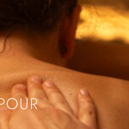
· ' . ESC_HTML($CAT) :
POUR