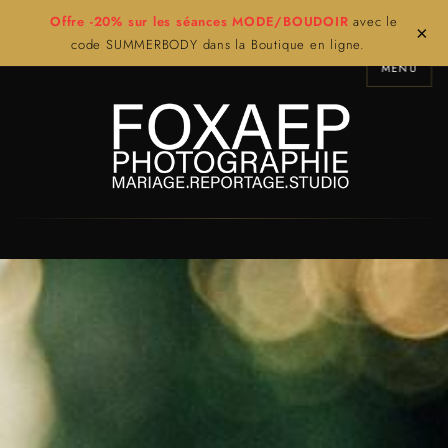
Offre -20% sur les séances MODE/BOUDOIR
avec le
×
code SUMMERBODY dans la Boutique en ligne.
MENU