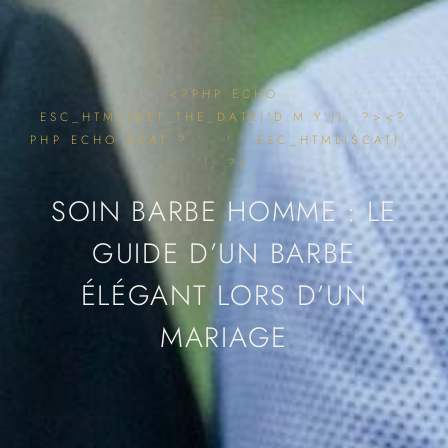
<?PHP ECHO
ESC_HTML(GET_THE_DATE('D.M.Y')); ?><?
PHP ECHO $CAT ? ' · ' . ESC_HTML($CAT) :
''; ?>
SOIN BARBE HOMME : LE
GUIDE D’UN BARBE
ÉLÉGANT LORS D’UN
MARIAGE