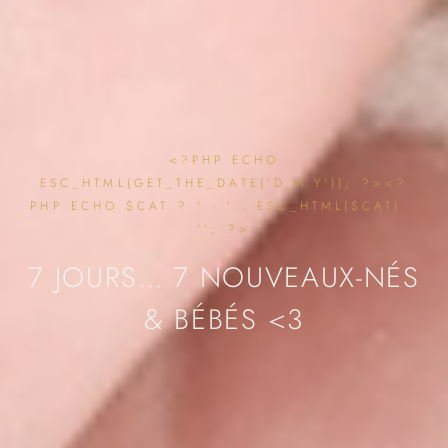
<?PHP ECHO
ESC_HTML(GET_THE_DATE('D.M.Y')); ?><?
PHP ECHO $CAT ? ' · ' . ESC_HTML($CAT) :
''; ?>
7 JOURS… 7 NOUVEAUX-NÉS
& BÉBÉS <3