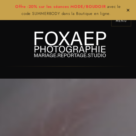
Offre -20% sur les séances MODE/BOUDOIR
avec le
×
code SUMMERBODY dans la Boutique en ligne.
MENU