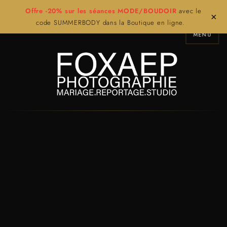
Offre -20% sur les séances MODE/BOUDOIR
avec le
×
code SUMMERBODY dans la Boutique en ligne.
MENU