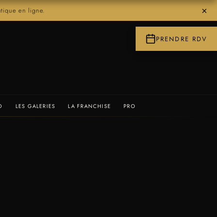
×
ique en ligne.
PRENDRE RDV
O
LES GALERIES
LA FRANCHISE
PRO