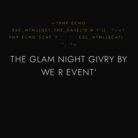
<?PHP ECHO
ESC_HTML(GET_THE_DATE('D.M.Y')); ?><?
PHP ECHO $CAT ? ' · ' . ESC_HTML($CAT) :
''; ?>
THE GLAM NIGHT GIVRY BY
WE R EVENT’