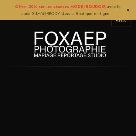
Offre -20% sur les séances MODE/BOUDOIR
avec le
×
code SUMMERBODY dans la Boutique en ligne.
MENU